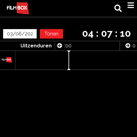
M
04 : 07 : 10
Tonen
:30
Uitzenduren
07:00
07:30