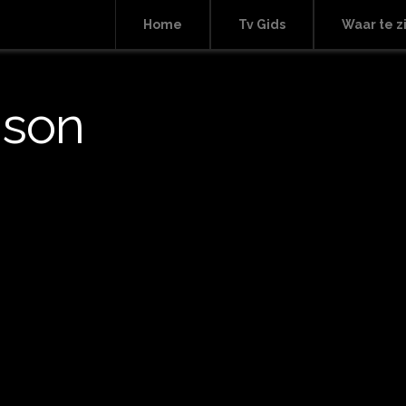
Home
Tv Gids
Waar te z
nson