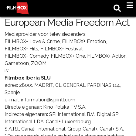
M
European Media Freedom Act
Mediaprovider voor televisiezenders:
FILMBOX+ Love & Crime, FILMBOX+ Emotion,
FILMBOX+ Hits, FILMBOX+ Festival,
FILMBOX+ Comedy, FILMBOX+ One, FILMBOX+ Action,
Gametoon, ZOOM,
is:
Filmbox Iberia SLU
adres: 28001 MADRIT, CL GENERAL PARDINAS 114,
Spanje
e-mail: information@spiintl.com
Directe eigenaar: Kino Polska TV S.A.
Indirecte eigenaren: SPI International B.V., Digital SPI
International LDA, Canal+ Luxembourg
S.A.R.I., Canal+ International, Group Canal+, Canal+ S.A.