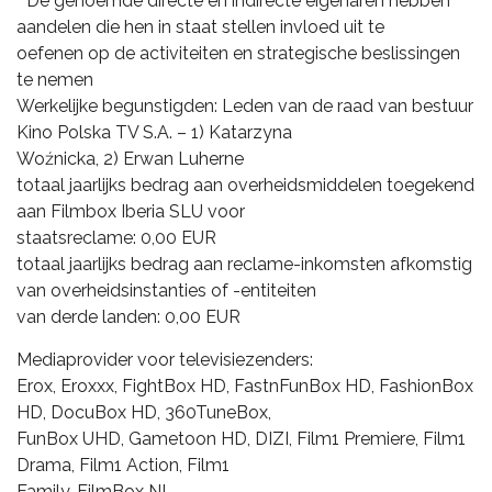
* De genoemde directe en indirecte eigenaren hebben
aandelen die hen in staat stellen invloed uit te
oefenen op de activiteiten en strategische beslissingen
te nemen
Werkelijke begunstigden: Leden van de raad van bestuur
Kino Polska TV S.A. – 1) Katarzyna
Woźnicka, 2) Erwan Luherne
totaal jaarlijks bedrag aan overheidsmiddelen toegekend
aan Filmbox Iberia SLU voor
staatsreclame: 0,00 EUR
totaal jaarlijks bedrag aan reclame-inkomsten afkomstig
van overheidsinstanties of -entiteiten
van derde landen: 0,00 EUR
Mediaprovider voor televisiezenders:
Erox, Eroxxx, FightBox HD, FastnFunBox HD, FashionBox
HD, DocuBox HD, 360TuneBox,
FunBox UHD, Gametoon HD, DIZI, Film1 Premiere, Film1
Drama, Film1 Action, Film1
Family, FilmBox NL,