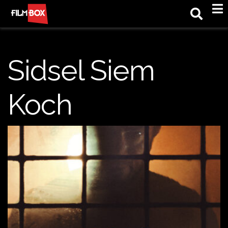
M
Sidsel Siem
Koch