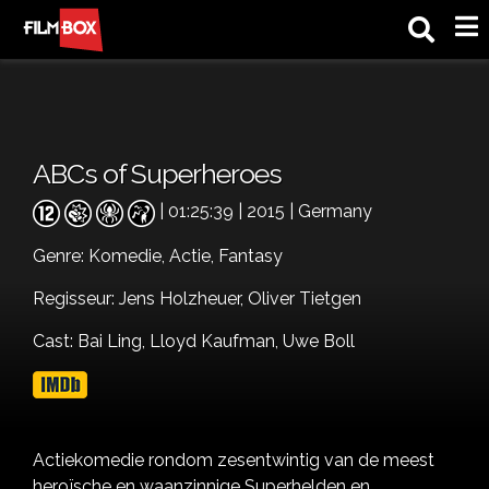
M
ABCs of Superheroes
| 01:25:39 | 2015 | Germany
Genre:
Komedie,
Actie,
Fantasy
Regisseur: Jens Holzheuer, Oliver Tietgen
Cast:
Bai Ling,
Lloyd Kaufman,
Uwe Boll
Actiekomedie rondom zesentwintig van de meest
heroïsche en waanzinnige Superhelden en