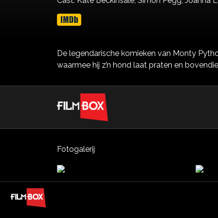
Cast:
Kate Beckinsale,
Simon Pegg,
Joanna L
De legendarische komieken van Monty Python 
waarmee hij z’n hond laat praten en bovendien
Fotogalerij