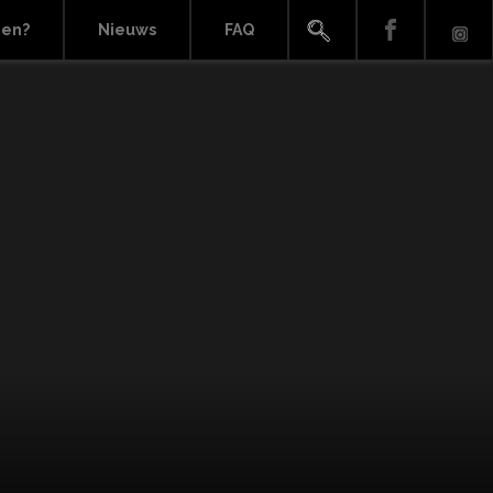
ien?
Nieuws
FAQ