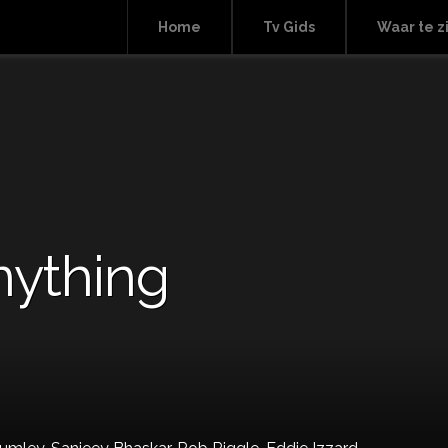
Home
Tv Gids
Waar te z
nything