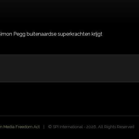
Simon Pegg buitenaardse superkrachten krijgt
n Media Freedom Act
| ©️ SPI International - 2026. All Rights Reserved