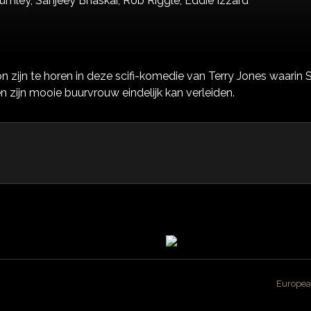
umley,
Sanjeey Bhaskar,
Rob Riggle,
Eddie Izzard
zijn te horen in deze scifi-komedie van Terry Jones waarin 
 zijn mooie buurvrouw eindelijk kan verleiden.
Europea