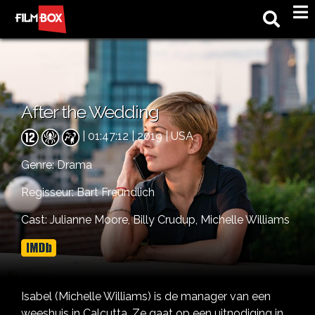
M
After the Wedding
| 01:47:12 | 2019 | USA
Genre:
Drama
Regisseur: Bart Freundlich
Cast:
Julianne Moore,
Billy Crudup,
Michelle Williams
Isabel (Michelle Williams) is de manager van een
weeshuis in Calcutta. Ze gaat op een uitnodiging in