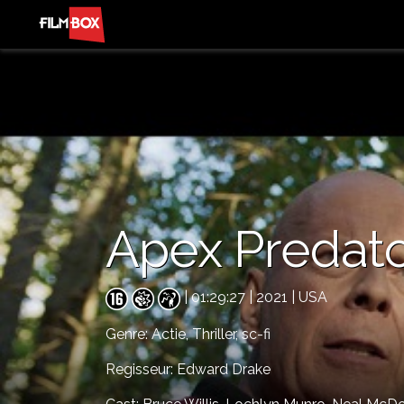
Apex Predat
| 01:29:27 | 2021 | USA
Genre:
Actie,
Thriller,
sc-fi
Regisseur: Edward Drake