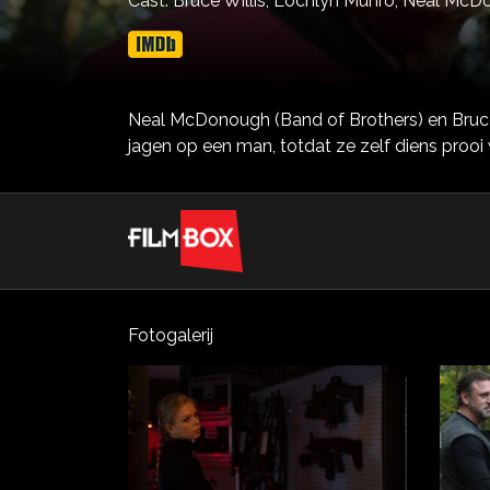
Cast:
Bruce Willis,
Lochlyn Munro,
Neal McD
Neal McDonough (Band of Brothers) en Bruce W
jagen op een man, totdat ze zelf diens prooi
Fotogalerij