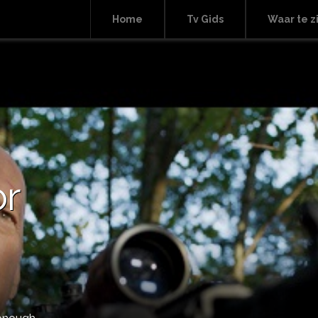
Home
Tv Gids
Waar te z
or