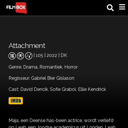
M
Attachment
| 105 | 2022 | DK
Genre:
Drama,
Romantiek,
Horror
Regisseur: Gabriel Bier Gislason
Cast:
David Dencik,
Sofie Grabol,
Ellie Kendrick
Maja, een Deense has-been actrice, wordt verliefd
op Leah, een Joodse academicus uit Londen. Leah