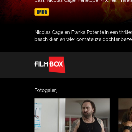
Cast:
Nicolas Cage,
Penelope Mitchell,
Frank
Nicolas Cage en Franka Potente in een thrill
beschikken en wier comateuze dochter bezet
Fotogalerij