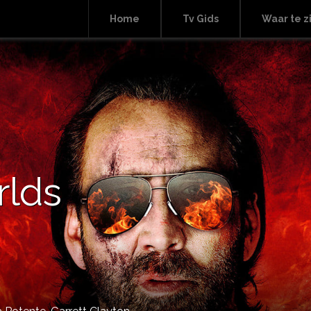
Home
Tv Gids
Waar te z
lds