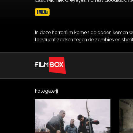
Cast:
Michael Greyeyes,
Forrest Goodluck,
K
In deze horrorfilm komen de doden komen we
toevlucht zoeken tegen de zombies en sheriff
Fotogalerij