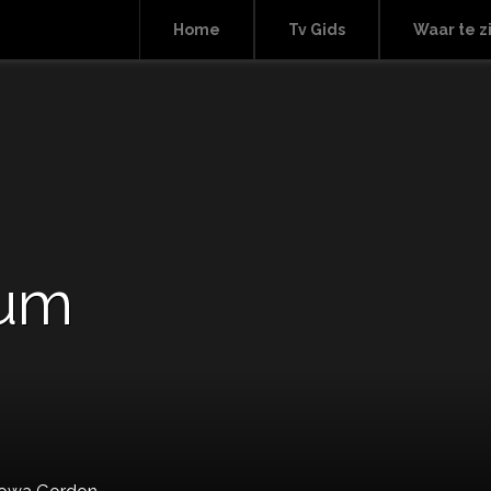
Home
Tv Gids
Waar te z
tum