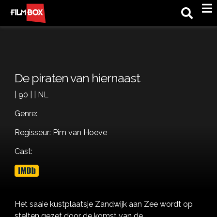
M
De piraten van hiernaast
| 90 | | NL
Genre:
Regisseur: Pim van Hoeve
Cast:
Het saaie kustplaatsje Zandwijk aan Zee wordt op
stelten gezet door de komst van de