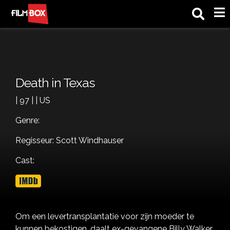
M
Death in Texas
| 97 | | US
Genre:
Regisseur: Scott Windhauser
Cast:
Om een levertransplantatie voor zijn moeder te
kunnen bekostigen, daalt ex-gevangene Billy Walker