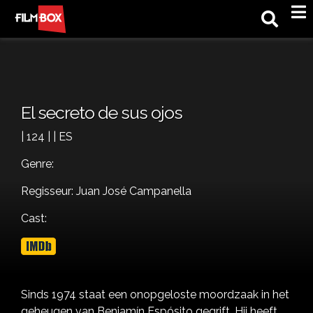
M
El secreto de sus ojos
| 124 | | ES
Genre:
Regisseur: Juan José Campanella
Cast:
Sinds 1974 staat een onopgeloste moordzaak in het
geheugen van Benjamín Espósito gegrift. Hij heeft