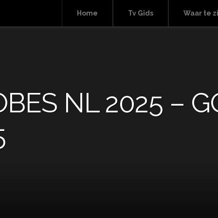
Home
Tv Gids
Waar te z
BES NL 2025 – 
5