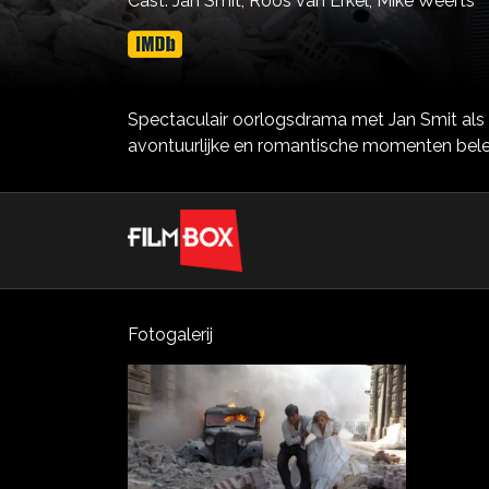
Cast:
Jan Smit,
Roos van Erkel,
Mike Weerts
Spectaculair oorlogsdrama met Jan Smit als 
avontuurlijke en romantische momenten bele
Fotogalerij