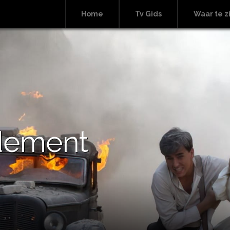
Home
Tv Gids
Waar te z
dement
s