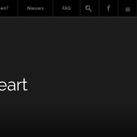
ien?
Nieuws
FAQ
eart