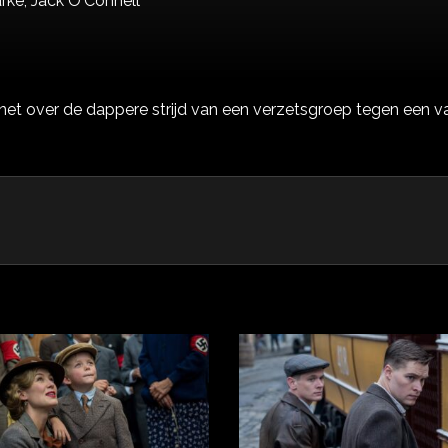
arke,
Jack O'Connell
t over de dappere strijd van een verzetsgroep tegen een van