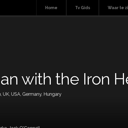
Home
Tv Gids
Waar te z
n with the Iron H
um, UK, USA, Germany, Hungary