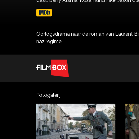
Cast:
Barry Atsma,
Rosamund Pike,
Jason Cl
Oorlogsdrama naar de roman van Laurent Bine
naziregime.
Fotogalerij