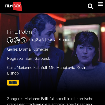
M
Irina Palm
| 01:38:46 | 2007 | France
Genre:
Drama,
Komedie
Regisseur: Sam Garbarski
Cast:
Marianne Faithfull,
Miki Manojlovic,
Kevin
Bishop
Zangeres Marianne Faithfull speelt in dit komische
drama een weduwe die wanhopig zoekt naar een