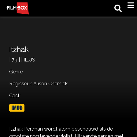
M
Itzhak
| 79 | | IL,US
Genre:
Regisseur: Alison Chernick
Cast:
Itzhak Perlman wordt alom beschouwd als de
grootste nog levende violist. Hij werkte samen met