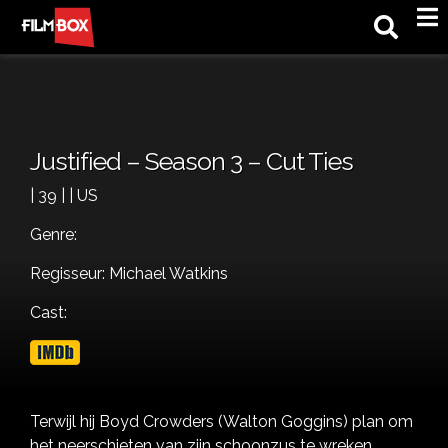
M
Justified – Season 3 – Cut Ties
| 39 | | US
Genre:
Regisseur: Michael Watkins
Cast:
Terwijl hij Boyd Crowders (Walton Goggins) plan om
het neerschieten van zijn schoonzus te wreken