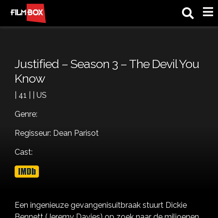
M
Justified – Season 3 – The Devil You
Know
| 41 | | US
Genre:
Regisseur: Dean Parisot
Cast:
Een ingenieuze gevangenisuitbraak stuurt Dickie
Bennett (Jeremy Davies) op zoek naar de miljoenen