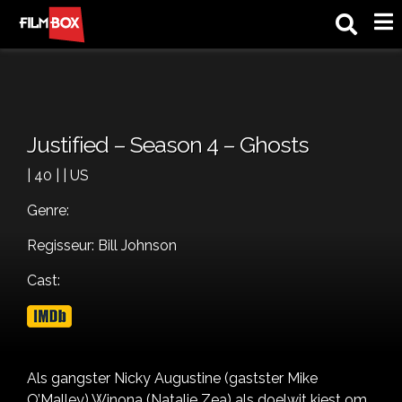
M
Justified – Season 4 – Ghosts
| 40 | | US
Genre:
Regisseur: Bill Johnson
Cast:
Als gangster Nicky Augustine (gastster Mike
O’Malley) Winona (Natalie Zea) als doelwit kiest om