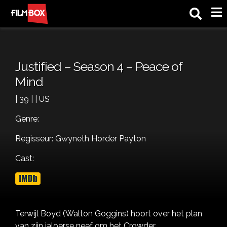
M
Justified – Season 4 – Peace of
Mind
| 39 | | US
Genre:
Regisseur: Gwyneth Horder Payton
Cast:
Terwijl Boyd (Walton Goggins) hoort over het plan
van zijn jaloerse neef om het Crowder