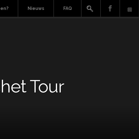
ien?
Nieuws
FAQ
chet Tour