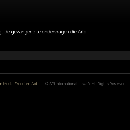
t de gevangene te ondervragen die Arlo
n Media Freedom Act
| ©️ SPI International - 2026. All Rights Reserved