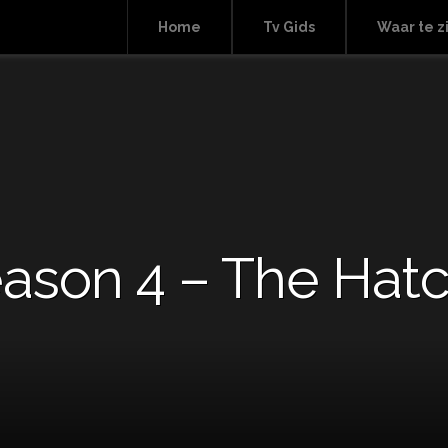
Home
Tv Gids
Waar te z
eason 4 – The Hat