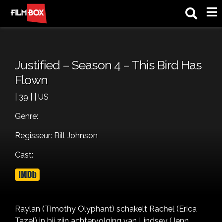
M
Justified – Season 4 – This Bird Has
Flown
| 39 | | US
Genre:
Regisseur: Bill Johnson
Cast:
Raylan (Timothy Olyphant) schakelt Rachel (Erica
Tazel) in bij zijn achtervolging van Lindsey (Jenn