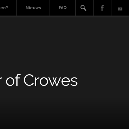
ien?
Nieuws
FAQ
r of Crowes