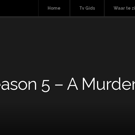
Home
Tv Gids
Waar te z
Season 5 – A Murde