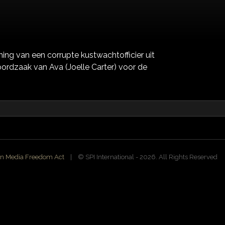
ing van een corrupte kustwachtofficier uit
ordzaak van Ava (Joelle Carter) voor de
n Media Freedom Act
| ©️ SPI International - 2026. All Rights Reserved