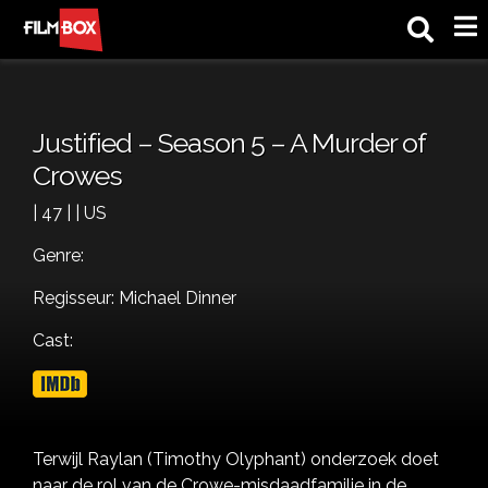
M
Justified – Season 5 – A Murder of
Crowes
| 47 | | US
Genre:
Regisseur: Michael Dinner
Cast:
Terwijl Raylan (Timothy Olyphant) onderzoek doet
naar de rol van de Crowe-misdaadfamilie in de