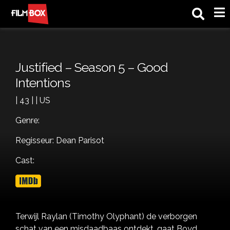
M
Justified – Season 5 – Good
Intentions
| 43 | | US
Genre:
Regisseur: Dean Parisot
Cast:
Terwijl Raylan (Timothy Olyphant) de verborgen
schat van een misdaadbaas ontdekt, gaat Boyd