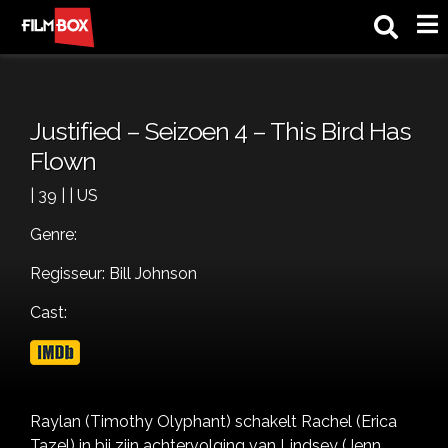
M
Justified – Seizoen 4 – This Bird Has
Flown
| 39 | | US
Genre:
Regisseur: Bill Johnson
Cast:
Raylan (Timothy Olyphant) schakelt Rachel (Erica
Tazel) in bij zijn achtervolging van Lindsey (Jenn