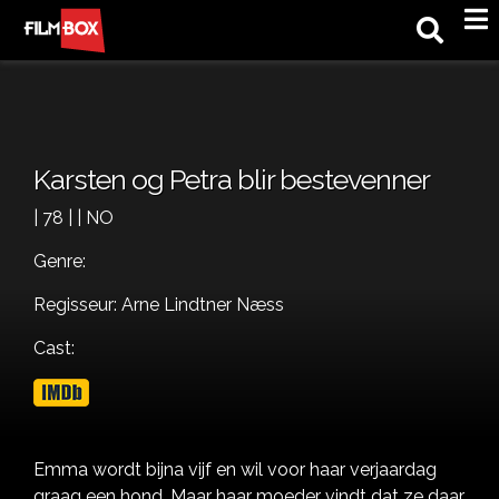
M
Karsten og Petra blir bestevenner
| 78 | | NO
Genre:
Regisseur: Arne Lindtner Næss
Cast:
Emma wordt bijna vijf en wil voor haar verjaardag
graag een hond. Maar haar moeder vindt dat ze daar