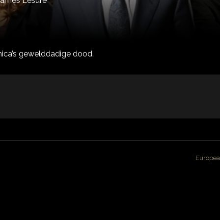
James Lesure
nica’s gewelddadige dood.
Europea