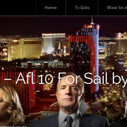
Home
Tv Gids
Waar te z
– Afl 10 For Sail 