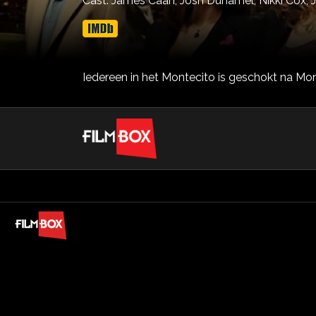
Cast:
James Caan,
Josh Duhamel,
Nikki Cox,
Iedereen in het Montecito is geschokt na Mo