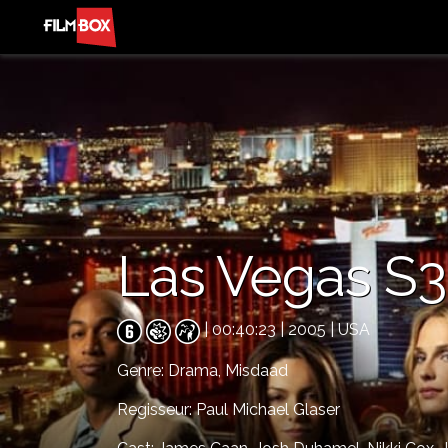
Las Vegas S3 
| 00:40:23 | 2005 | USA
Genre:
Drama,
Misdaad
Regisseur: Paul Michael Glaser