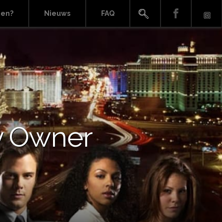
ien?
Nieuws
FAQ
by Owner