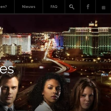
ien?
Nieuws
FAQ
mes