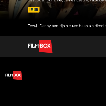
Cast:
Josh Duhamel,
James Lesure,
Vanessa 
Terwijl Danny aan zijn nieuwe baan als directe