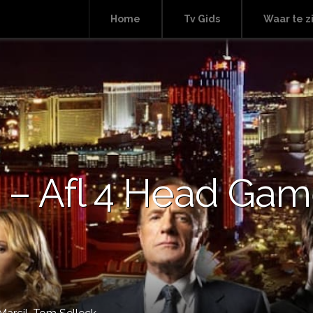
Home
Tv Gids
Waar te z
 – Afl 4 Head Ga