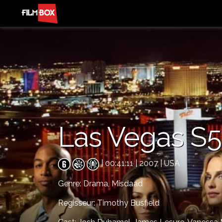
Las Vegas S5
| 00:41:11 | 2007 | USA
Genre:
Drama,
Misdaad
Regisseur: Timothy Busfield