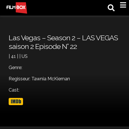
M
Las Vegas – Season 2 – LAS VEGAS
saison 2 Episode N° 22
| 41 | | US
Genre:
Regisseur: Tawnia McKiernan
Cast: