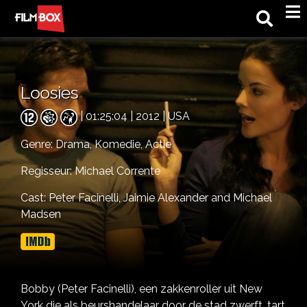
M
Loosies
| 01:25:04 | 2012 | USA
Genre:
Drama,
Komedie,
Actie
Regisseur: Michael Corrente
Cast:
Peter Facinelli,
Jaimie Alexander and Michael
Madsen
Bobby (Peter Facinelli), een zakkenroller uit New
York die als beurshandelaar door de stad zwerft, tart