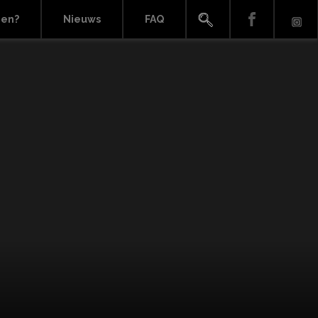
ien?
Nieuws
FAQ