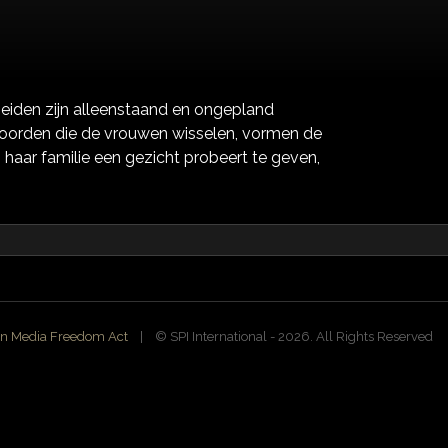
 Beiden zijn alleenstaand en ongepland
 woorden die de vrouwen wisselen, vormen de
 haar familie een gezicht probeert te geven,
n Media Freedom Act
| ©️ SPI International - 2026. All Rights Reserved