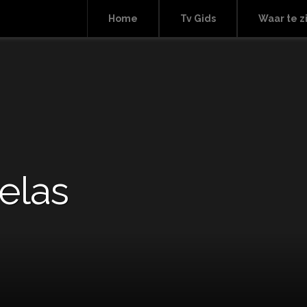
Home
Tv Gids
Waar te z
elas