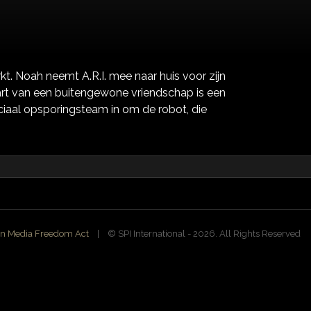
kt. Noah neemt A.R.I. mee naar huis voor zijn
rt van een buitengewone vriendschap is een
peciaal opsporingsteam in om de robot, die
n Media Freedom Act
| ©️ SPI International - 2026. All Rights Reserved