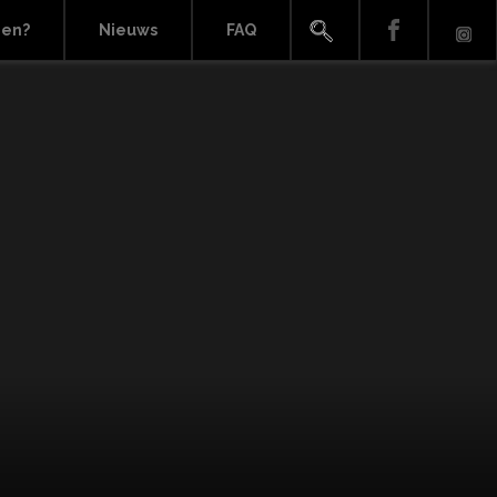
ien?
Nieuws
FAQ