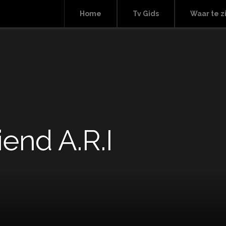
Home
Tv Gids
Waar te z
iend A.R.I