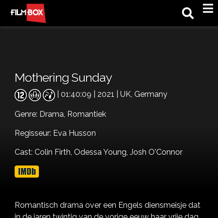
M
Mothering Sunday
| 01:40:09 | 2021 | UK, Germany
Genre:
Drama,
Romantiek
Regisseur: Eva Husson
Cast:
Colin Firth,
Odessa Young,
Josh O'Connor
Romantisch drama over een Engels diensmeisje dat
in de jaren twintig van de vorige eeuw haar vrije dag