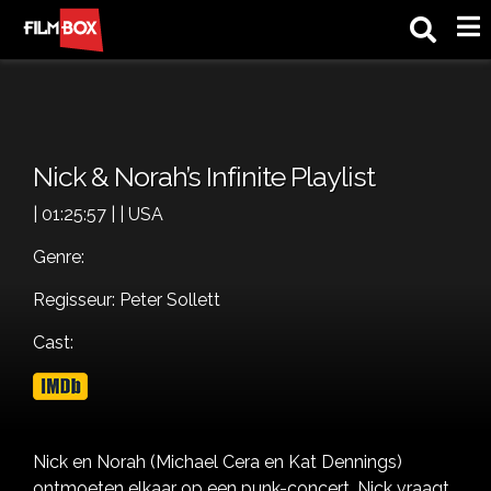
M
Nick & Norah’s Infinite Playlist
| 01:25:57 | | USA
Genre:
Regisseur: Peter Sollett
Cast:
Nick en Norah (Michael Cera en Kat Dennings)
ontmoeten elkaar op een punk-concert. Nick vraagt