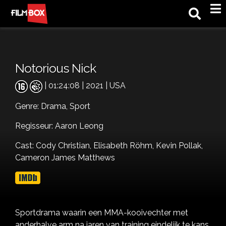
M
Notorious Nick
| 01:24:08 | 2021 | USA
Genre:
Drama,
Sport
Regisseur: Aaron Leong
Cast:
Cody Christian,
Elisabeth Röhm,
Kevin Pollak,
Cameron James Matthews
Sportdrama waarin een MMA-kooivechter met
anderhalve arm na jaren van training eindelijk te kans