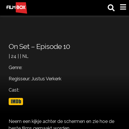
M
On Set – Episode 10
| 24 | | NL
Genre:
Regisseur: Justus Verkerk
Cast:
Neem een kijkje achter de schermen en zie hoe de
beste films gemaakt worden.