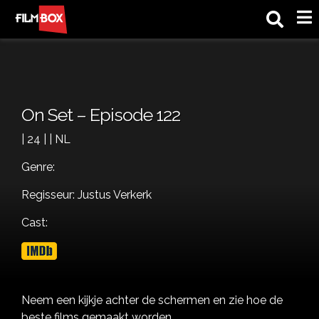
M
On Set – Episode 122
| 24 | | NL
Genre:
Regisseur: Justus Verkerk
Cast:
Neem een kijkje achter de schermen en zie hoe de
beste films gemaakt worden.