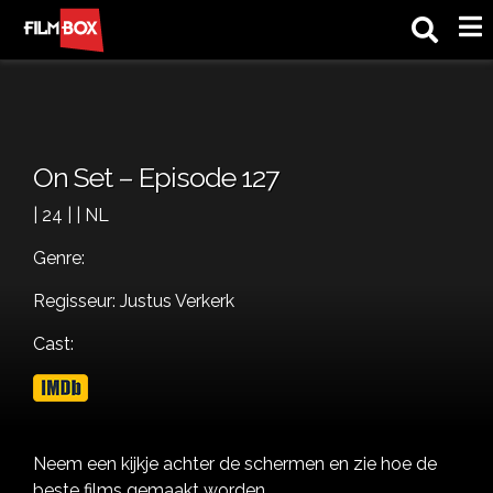
M
On Set – Episode 127
| 24 | | NL
Genre:
Regisseur: Justus Verkerk
Cast:
Neem een kijkje achter de schermen en zie hoe de
beste films gemaakt worden.