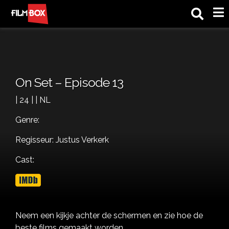
M
On Set – Episode 13
| 24 | | NL
Genre:
Regisseur: Justus Verkerk
Cast:
Neem een kijkje achter de schermen en zie hoe de
beste films gemaakt worden.