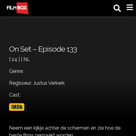
M
On Set – Episode 133
| 24 | | NL
Genre:
Regisseur: Justus Verkerk
Cast:
Neem een kijkje achter de schermen en zie hoe de
beste films gemaakt worden.