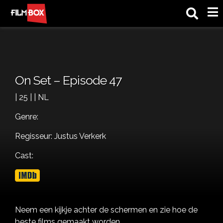
M
On Set – Episode 47
| 25 | | NL
Genre:
Regisseur: Justus Verkerk
Cast:
Neem een kijkje achter de schermen en zie hoe de
beste films gemaakt worden.