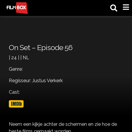
M
On Set – Episode 56
| 24 | | NL
Genre:
Regisseur: Justus Verkerk
Cast:
Neem een kijkje achter de schermen en zie hoe de
beste films gemaakt worden.