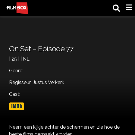
M
On Set – Episode 77
| 25 | | NL
Genre:
Regisseur: Justus Verkerk
Cast:
Neem een kijkje achter de schermen en zie hoe de
beste films gemaakt worden.