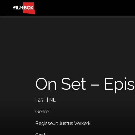
On Set – Epi
| 25 | | NL
Genre:
Regisseur: Justus Verkerk