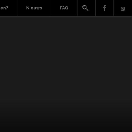
ien?
Nieuws
FAQ