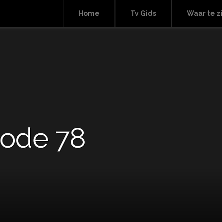
Home
Tv Gids
Waar te z
sode 78