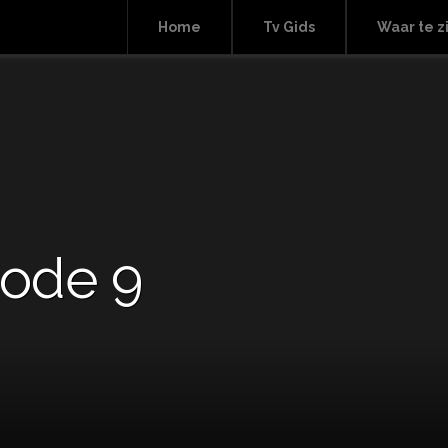
Home
Tv Gids
Waar te z
sode 9