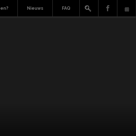
ien?
Nieuws
FAQ