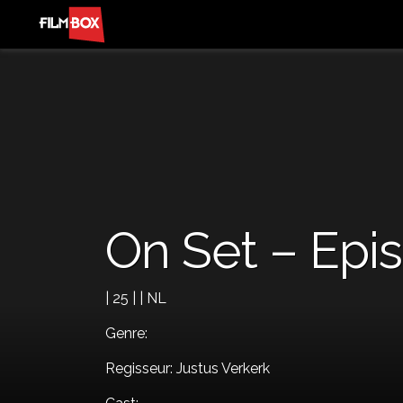
On Set – Epi
| 25 | | NL
Genre:
Regisseur: Justus Verkerk