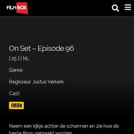
M
On Set – Episode 96
| 25 | | NL
Genre:
Regisseur: Justus Verkerk
Cast:
Neem een kijkje achter de schermen en zie hoe de
beste films gemaakt worden.